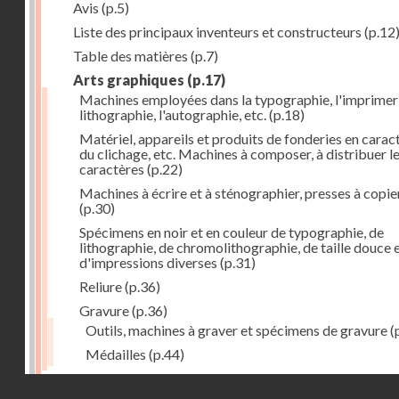
Avis
(p.5)
Liste des principaux inventeurs et constructeurs
(p.12
Table des matières
(p.7)
Arts graphiques
(p.17)
Machines employées dans la typographie, l'imprimeri
lithographie, l'autographie, etc.
(p.18)
Matériel, appareils et produits de fonderies en carac
du clichage, etc. Machines à composer, à distribuer l
caractères
(p.22)
Machines à écrire et à sténographier, presses à copie
(p.30)
Spécimens en noir et en couleur de typographie, de
lithographie, de chromolithographie, de taille douce 
d'impressions diverses
(p.31)
Reliure
(p.36)
Gravure
(p.36)
Outils, machines à graver et spécimens de gravure
(
Médailles
(p.44)
Droits réservés - CNAM
Photographie
(p.48)