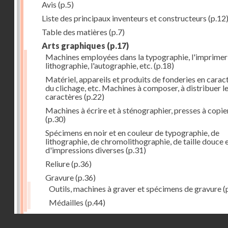
Avis
(p.5)
Liste des principaux inventeurs et constructeurs
(p.12
Table des matières
(p.7)
Arts graphiques
(p.17)
Machines employées dans la typographie, l'imprimeri
lithographie, l'autographie, etc.
(p.18)
Matériel, appareils et produits de fonderies en carac
du clichage, etc. Machines à composer, à distribuer l
caractères
(p.22)
Machines à écrire et à sténographier, presses à copie
(p.30)
Spécimens en noir et en couleur de typographie, de
lithographie, de chromolithographie, de taille douce 
d'impressions diverses
(p.31)
Reliure
(p.36)
Gravure
(p.36)
Outils, machines à graver et spécimens de gravure
(
Médailles
(p.44)
Droits réservés - CNAM
Photographie
(p.48)