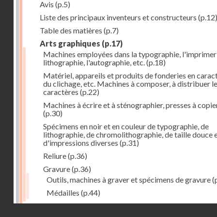
Avis
(p.5)
Liste des principaux inventeurs et constructeurs
(p.12
Table des matières
(p.7)
Arts graphiques
(p.17)
Machines employées dans la typographie, l'imprimeri
lithographie, l'autographie, etc.
(p.18)
Matériel, appareils et produits de fonderies en carac
du clichage, etc. Machines à composer, à distribuer l
caractères
(p.22)
Machines à écrire et à sténographier, presses à copie
(p.30)
Spécimens en noir et en couleur de typographie, de
lithographie, de chromolithographie, de taille douce 
d'impressions diverses
(p.31)
Reliure
(p.36)
Gravure
(p.36)
Outils, machines à graver et spécimens de gravure
(
Médailles
(p.44)
Droits réservés - CNAM
Photographie
(p.48)