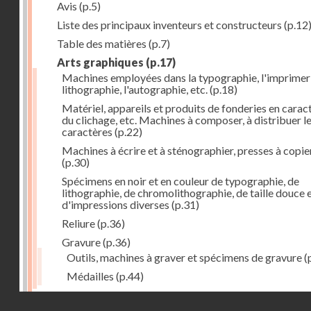
Avis
(p.5)
Liste des principaux inventeurs et constructeurs
(p.12
Table des matières
(p.7)
Arts graphiques
(p.17)
Machines employées dans la typographie, l'imprimeri
lithographie, l'autographie, etc.
(p.18)
Matériel, appareils et produits de fonderies en carac
du clichage, etc. Machines à composer, à distribuer l
caractères
(p.22)
Machines à écrire et à sténographier, presses à copie
(p.30)
Spécimens en noir et en couleur de typographie, de
lithographie, de chromolithographie, de taille douce 
d'impressions diverses
(p.31)
Reliure
(p.36)
Gravure
(p.36)
Outils, machines à graver et spécimens de gravure
(
Médailles
(p.44)
Droits réservés - CNAM
Photographie
(p.48)