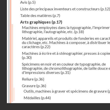
Avis
(p.5)
Liste des principaux inventeurs et constructeurs
(p.12
Table des matières
(p.7)
Arts graphiques
(p.17)
Machines employées dans la typographie, l'imprimeri
lithographie, l'autographie, etc.
(p.18)
Matériel, appareils et produits de fonderies en carac
du clichage, etc. Machines à composer, à distribuer l
caractères
(p.22)
Machines à écrire et à sténographier, presses à copie
(p.30)
Spécimens en noir et en couleur de typographie, de
lithographie, de chromolithographie, de taille douce 
d'impressions diverses
(p.31)
Reliure
(p.36)
Gravure
(p.36)
Outils, machines à graver et spécimens de gravure
(
Médailles
(p.44)
Droits réservés - CNAM
Photographie
(p.48)