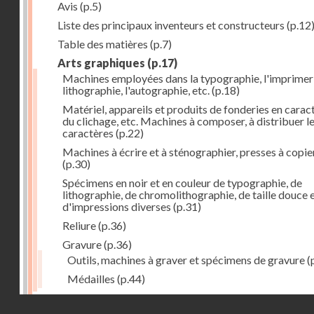
Avis
(p.5)
Liste des principaux inventeurs et constructeurs
(p.12
Table des matières
(p.7)
Arts graphiques
(p.17)
Machines employées dans la typographie, l'imprimeri
lithographie, l'autographie, etc.
(p.18)
Matériel, appareils et produits de fonderies en carac
du clichage, etc. Machines à composer, à distribuer l
caractères
(p.22)
Machines à écrire et à sténographier, presses à copie
(p.30)
Spécimens en noir et en couleur de typographie, de
lithographie, de chromolithographie, de taille douce 
d'impressions diverses
(p.31)
Reliure
(p.36)
Gravure
(p.36)
Outils, machines à graver et spécimens de gravure
(
Médailles
(p.44)
Droits réservés - CNAM
Photographie
(p.48)