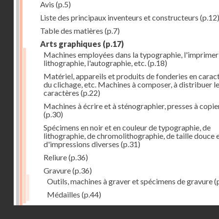
Avis
(p.5)
Liste des principaux inventeurs et constructeurs
(p.12
Table des matières
(p.7)
Arts graphiques
(p.17)
Machines employées dans la typographie, l'imprimeri
lithographie, l'autographie, etc.
(p.18)
Matériel, appareils et produits de fonderies en carac
du clichage, etc. Machines à composer, à distribuer l
caractères
(p.22)
Machines à écrire et à sténographier, presses à copie
(p.30)
Spécimens en noir et en couleur de typographie, de
lithographie, de chromolithographie, de taille douce 
d'impressions diverses
(p.31)
Reliure
(p.36)
Gravure
(p.36)
Outils, machines à graver et spécimens de gravure
(
Médailles
(p.44)
Droits réservés - CNAM
Photographie
(p.48)