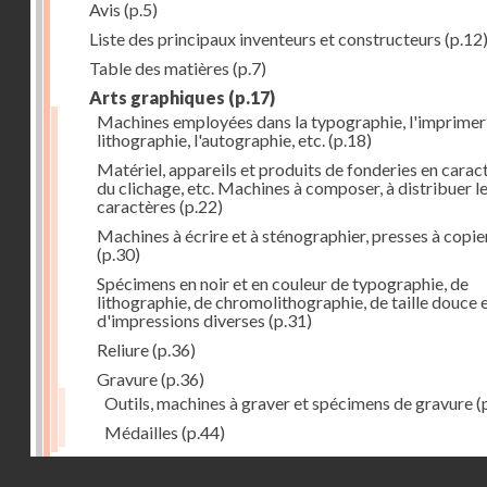
Avis
(p.5)
Liste des principaux inventeurs et constructeurs
(p.12
Table des matières
(p.7)
Arts graphiques
(p.17)
Machines employées dans la typographie, l'imprimeri
lithographie, l'autographie, etc.
(p.18)
Matériel, appareils et produits de fonderies en carac
du clichage, etc. Machines à composer, à distribuer l
caractères
(p.22)
Machines à écrire et à sténographier, presses à copie
(p.30)
Spécimens en noir et en couleur de typographie, de
lithographie, de chromolithographie, de taille douce 
d'impressions diverses
(p.31)
Reliure
(p.36)
Gravure
(p.36)
Outils, machines à graver et spécimens de gravure
(
Médailles
(p.44)
Droits réservés - CNAM
Photographie
(p.48)