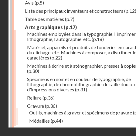
Avis
(p.5)
Liste des principaux inventeurs et constructeurs
(p.12
Table des matières
(p.7)
Arts graphiques
(p.17)
Machines employées dans la typographie, l'imprimeri
lithographie, l'autographie, etc.
(p.18)
Matériel, appareils et produits de fonderies en carac
du clichage, etc. Machines à composer, à distribuer l
caractères
(p.22)
Machines à écrire et à sténographier, presses à copie
(p.30)
Spécimens en noir et en couleur de typographie, de
lithographie, de chromolithographie, de taille douce 
d'impressions diverses
(p.31)
Reliure
(p.36)
Gravure
(p.36)
Outils, machines à graver et spécimens de gravure
(
Médailles
(p.44)
Droits réservés - CNAM
Photographie
(p.48)