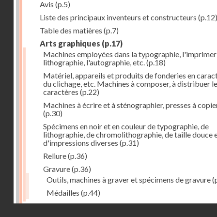
Avis
(p.5)
Liste des principaux inventeurs et constructeurs
(p.12
Table des matières
(p.7)
Arts graphiques
(p.17)
Machines employées dans la typographie, l'imprimeri
lithographie, l'autographie, etc.
(p.18)
Matériel, appareils et produits de fonderies en carac
du clichage, etc. Machines à composer, à distribuer l
caractères
(p.22)
Machines à écrire et à sténographier, presses à copie
(p.30)
Spécimens en noir et en couleur de typographie, de
lithographie, de chromolithographie, de taille douce 
d'impressions diverses
(p.31)
Reliure
(p.36)
Gravure
(p.36)
Outils, machines à graver et spécimens de gravure
(
Médailles
(p.44)
Droits réservés - CNAM
Photographie
(p.48)