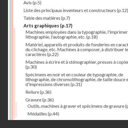
Avis
(p.5)
Liste des principaux inventeurs et constructeurs
(p.12
Table des matières
(p.7)
Arts graphiques
(p.17)
Machines employées dans la typographie, l'imprimeri
lithographie, l'autographie, etc.
(p.18)
Matériel, appareils et produits de fonderies en carac
du clichage, etc. Machines à composer, à distribuer l
caractères
(p.22)
Machines à écrire et à sténographier, presses à copie
(p.30)
Spécimens en noir et en couleur de typographie, de
lithographie, de chromolithographie, de taille douce 
d'impressions diverses
(p.31)
Reliure
(p.36)
Gravure
(p.36)
Outils, machines à graver et spécimens de gravure
(
Médailles
(p.44)
Droits réservés - CNAM
Photographie
(p.48)