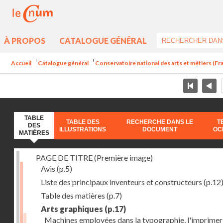
À PROPOS
CATALOGUE GÉNÉRAL
Accueil
Catalogue général
Conservatoire national des arts et métiers (Fran
TABLE
TABLE DES
RECHERCHE DANS LE
T
DES
ILLUSTRATIONS
DOCUMENT
OC
MATIÈRES
PAGE DE TITRE (Première image)
Avis
(p.5)
Liste des principaux inventeurs et constructeurs
(p.12
Table des matières
(p.7)
Arts graphiques
(p.17)
Machines employées dans la typographie, l'imprimeri