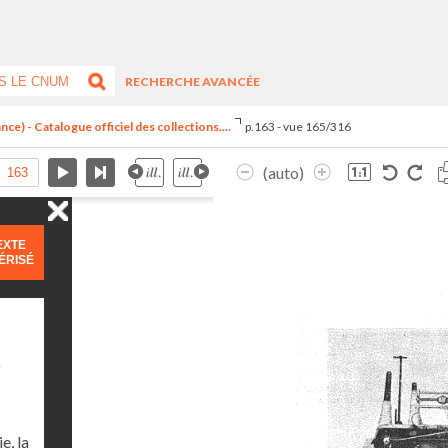
RECHERCHE AVANCÉE
ce) - Catalogue officiel des collections....
p.163 - vue 165/316
(auto)
EXTE
ÉRISÉ
)
e, la