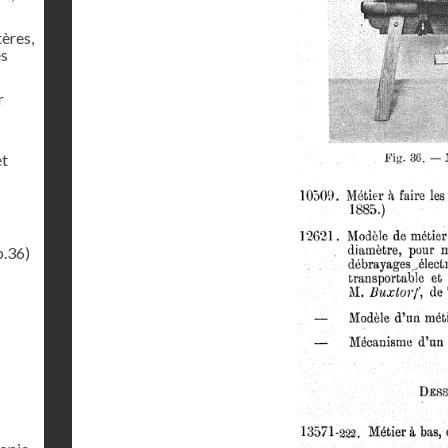
tères,
es
r
et
p.36)