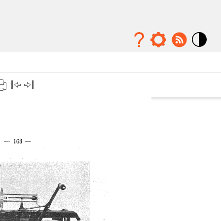
Mode
contraste
élévé