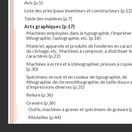
Avis
(p.5)
Liste des principaux inventeurs et constructeurs
(p.12
Table des matières
(p.7)
Arts graphiques
(p.17)
Machines employées dans la typographie, l'imprimeri
lithographie, l'autographie, etc.
(p.18)
Matériel, appareils et produits de fonderies en carac
du clichage, etc. Machines à composer, à distribuer l
caractères
(p.22)
Machines à écrire et à sténographier, presses à copie
(p.30)
Spécimens en noir et en couleur de typographie, de
lithographie, de chromolithographie, de taille douce 
d'impressions diverses
(p.31)
Reliure
(p.36)
Gravure
(p.36)
Outils, machines à graver et spécimens de gravure
(
Médailles
(p.44)
Droits réservés - CNAM
Photographie
(p.48)