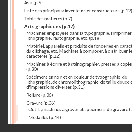
Avis
(p.5)
Liste des principaux inventeurs et constructeurs
(p.12
Table des matières
(p.7)
Arts graphiques
(p.17)
Machines employées dans la typographie, l'imprimeri
lithographie, l'autographie, etc.
(p.18)
Matériel, appareils et produits de fonderies en carac
du clichage, etc. Machines à composer, à distribuer l
caractères
(p.22)
Machines à écrire et à sténographier, presses à copie
(p.30)
Spécimens en noir et en couleur de typographie, de
lithographie, de chromolithographie, de taille douce 
d'impressions diverses
(p.31)
Reliure
(p.36)
Gravure
(p.36)
Outils, machines à graver et spécimens de gravure
(
Médailles
(p.44)
Droits réservés - CNAM
Photographie
(p.48)