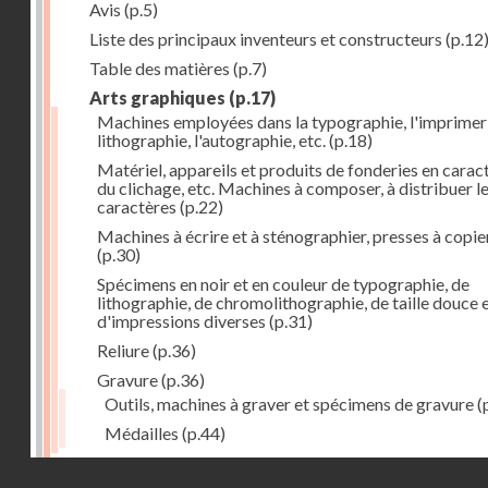
Avis
(p.5)
Liste des principaux inventeurs et constructeurs
(p.12
Table des matières
(p.7)
Arts graphiques
(p.17)
Machines employées dans la typographie, l'imprimeri
lithographie, l'autographie, etc.
(p.18)
Matériel, appareils et produits de fonderies en carac
du clichage, etc. Machines à composer, à distribuer l
caractères
(p.22)
Machines à écrire et à sténographier, presses à copie
(p.30)
Spécimens en noir et en couleur de typographie, de
lithographie, de chromolithographie, de taille douce 
d'impressions diverses
(p.31)
Reliure
(p.36)
Gravure
(p.36)
Outils, machines à graver et spécimens de gravure
(
Médailles
(p.44)
Droits réservés - CNAM
Photographie
(p.48)