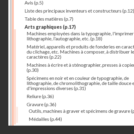
Avis
(p.5)
Liste des principaux inventeurs et constructeurs
(p.12
Table des matières
(p.7)
Arts graphiques
(p.17)
Machines employées dans la typographie, l'imprimeri
lithographie, l'autographie, etc.
(p.18)
Matériel, appareils et produits de fonderies en carac
du clichage, etc. Machines à composer, à distribuer l
caractères
(p.22)
Machines à écrire et à sténographier, presses à copie
(p.30)
Spécimens en noir et en couleur de typographie, de
lithographie, de chromolithographie, de taille douce 
d'impressions diverses
(p.31)
Reliure
(p.36)
Gravure
(p.36)
Outils, machines à graver et spécimens de gravure
(
Médailles
(p.44)
Droits réservés - CNAM
Photographie
(p.48)