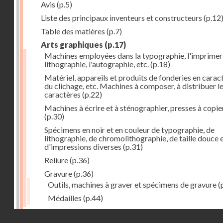
Avis
(p.5)
Liste des principaux inventeurs et constructeurs
(p.12
Table des matières
(p.7)
Arts graphiques
(p.17)
Machines employées dans la typographie, l'imprimeri
lithographie, l'autographie, etc.
(p.18)
Matériel, appareils et produits de fonderies en carac
du clichage, etc. Machines à composer, à distribuer l
caractères
(p.22)
Machines à écrire et à sténographier, presses à copie
(p.30)
Spécimens en noir et en couleur de typographie, de
lithographie, de chromolithographie, de taille douce 
d'impressions diverses
(p.31)
Reliure
(p.36)
Gravure
(p.36)
Outils, machines à graver et spécimens de gravure
(
Médailles
(p.44)
Droits réservés - CNAM
Photographie
(p.48)