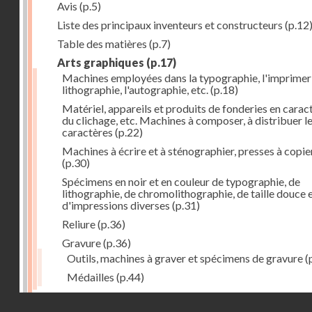
Avis
(p.5)
Liste des principaux inventeurs et constructeurs
(p.12
Table des matières
(p.7)
Arts graphiques
(p.17)
Machines employées dans la typographie, l'imprimeri
lithographie, l'autographie, etc.
(p.18)
Matériel, appareils et produits de fonderies en carac
du clichage, etc. Machines à composer, à distribuer l
caractères
(p.22)
Machines à écrire et à sténographier, presses à copie
(p.30)
Spécimens en noir et en couleur de typographie, de
lithographie, de chromolithographie, de taille douce 
d'impressions diverses
(p.31)
Reliure
(p.36)
Gravure
(p.36)
Outils, machines à graver et spécimens de gravure
(
Médailles
(p.44)
Droits réservés - CNAM
Photographie
(p.48)