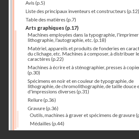
Avis
(p.5)
Liste des principaux inventeurs et constructeurs
(p.12
Table des matières
(p.7)
Arts graphiques
(p.17)
Machines employées dans la typographie, l'imprimeri
lithographie, l'autographie, etc.
(p.18)
Matériel, appareils et produits de fonderies en carac
du clichage, etc. Machines à composer, à distribuer l
caractères
(p.22)
Machines à écrire et à sténographier, presses à copie
(p.30)
Spécimens en noir et en couleur de typographie, de
lithographie, de chromolithographie, de taille douce 
d'impressions diverses
(p.31)
Reliure
(p.36)
Gravure
(p.36)
Outils, machines à graver et spécimens de gravure
(
Médailles
(p.44)
Droits réservés - CNAM
Photographie
(p.48)