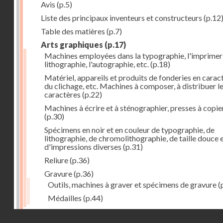
Avis
(p.5)
Liste des principaux inventeurs et constructeurs
(p.12
Table des matières
(p.7)
Arts graphiques
(p.17)
Machines employées dans la typographie, l'imprimeri
lithographie, l'autographie, etc.
(p.18)
Matériel, appareils et produits de fonderies en carac
du clichage, etc. Machines à composer, à distribuer l
caractères
(p.22)
Machines à écrire et à sténographier, presses à copie
(p.30)
Spécimens en noir et en couleur de typographie, de
lithographie, de chromolithographie, de taille douce 
d'impressions diverses
(p.31)
Reliure
(p.36)
Gravure
(p.36)
Outils, machines à graver et spécimens de gravure
(
Médailles
(p.44)
Droits réservés - CNAM
Photographie
(p.48)