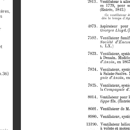
tères,
es
r
et
p.36)