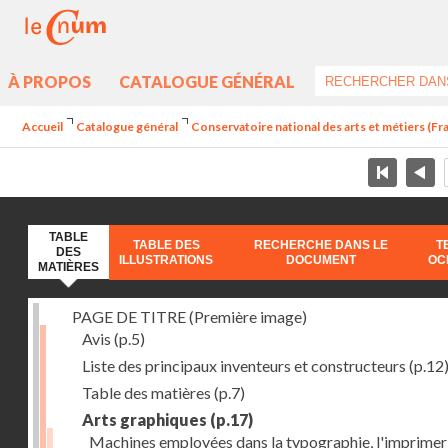
À PROPOS
CATALOGUE GÉNÉRAL
Accueil
Catalogue général
Conservatoire national des arts et métiers (Fran
TABLE
TABLE DES
RECHERCHE DANS LE
T
DES
ILLUSTRATIONS
DOCUMENT
OC
MATIÈRES
PAGE DE TITRE (Première image)
Avis
(p.5)
Liste des principaux inventeurs et constructeurs
(p.12
Table des matières
(p.7)
Arts graphiques
(p.17)
Machines employées dans la typographie, l'imprimeri