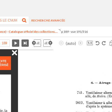
RECHERCHE AVANCÉE
ce) - Catalogue officiel des collections....
p.189 - vue 191/316
(auto)
EXTE
ÉRISÉ
)
e, la