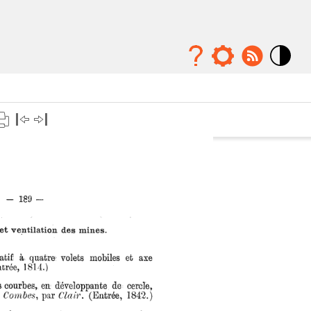
Mode
contraste
élévé