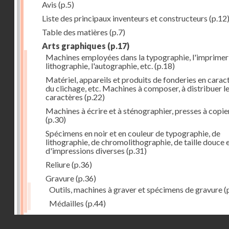
Avis
(p.5)
Liste des principaux inventeurs et constructeurs
(p.12
Table des matières
(p.7)
Arts graphiques
(p.17)
Machines employées dans la typographie, l'imprimeri
lithographie, l'autographie, etc.
(p.18)
Matériel, appareils et produits de fonderies en carac
du clichage, etc. Machines à composer, à distribuer l
caractères
(p.22)
Machines à écrire et à sténographier, presses à copie
(p.30)
Spécimens en noir et en couleur de typographie, de
lithographie, de chromolithographie, de taille douce 
d'impressions diverses
(p.31)
Reliure
(p.36)
Gravure
(p.36)
Outils, machines à graver et spécimens de gravure
(
Médailles
(p.44)
Droits réservés - CNAM
Photographie
(p.48)