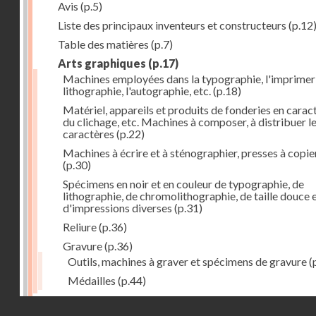
Avis
(p.5)
Liste des principaux inventeurs et constructeurs
(p.12
Table des matières
(p.7)
Arts graphiques
(p.17)
Machines employées dans la typographie, l'imprimeri
lithographie, l'autographie, etc.
(p.18)
Matériel, appareils et produits de fonderies en carac
du clichage, etc. Machines à composer, à distribuer l
caractères
(p.22)
Machines à écrire et à sténographier, presses à copie
(p.30)
Spécimens en noir et en couleur de typographie, de
lithographie, de chromolithographie, de taille douce 
d'impressions diverses
(p.31)
Reliure
(p.36)
Gravure
(p.36)
Outils, machines à graver et spécimens de gravure
(
Médailles
(p.44)
Droits réservés - CNAM
Photographie
(p.48)