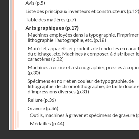
Avis
(p.5)
Liste des principaux inventeurs et constructeurs
(p.12
Table des matières
(p.7)
Arts graphiques
(p.17)
Machines employées dans la typographie, l'imprimeri
lithographie, l'autographie, etc.
(p.18)
Matériel, appareils et produits de fonderies en carac
du clichage, etc. Machines à composer, à distribuer l
caractères
(p.22)
Machines à écrire et à sténographier, presses à copie
(p.30)
Spécimens en noir et en couleur de typographie, de
lithographie, de chromolithographie, de taille douce 
d'impressions diverses
(p.31)
Reliure
(p.36)
Gravure
(p.36)
Outils, machines à graver et spécimens de gravure
(
Médailles
(p.44)
Droits réservés - CNAM
Photographie
(p.48)