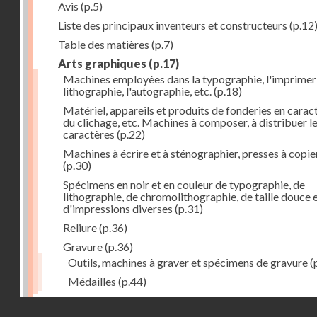
Avis
(p.5)
Liste des principaux inventeurs et constructeurs
(p.12
Table des matières
(p.7)
Arts graphiques
(p.17)
Machines employées dans la typographie, l'imprimeri
lithographie, l'autographie, etc.
(p.18)
Matériel, appareils et produits de fonderies en carac
du clichage, etc. Machines à composer, à distribuer l
caractères
(p.22)
Machines à écrire et à sténographier, presses à copie
(p.30)
Spécimens en noir et en couleur de typographie, de
lithographie, de chromolithographie, de taille douce 
d'impressions diverses
(p.31)
Reliure
(p.36)
Gravure
(p.36)
Outils, machines à graver et spécimens de gravure
(
Médailles
(p.44)
Droits réservés - CNAM
Photographie
(p.48)