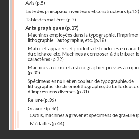
Avis
(p.5)
Liste des principaux inventeurs et constructeurs
(p.12
Table des matières
(p.7)
Arts graphiques
(p.17)
Machines employées dans la typographie, l'imprimeri
lithographie, l'autographie, etc.
(p.18)
Matériel, appareils et produits de fonderies en carac
du clichage, etc. Machines à composer, à distribuer l
caractères
(p.22)
Machines à écrire et à sténographier, presses à copie
(p.30)
Spécimens en noir et en couleur de typographie, de
lithographie, de chromolithographie, de taille douce 
d'impressions diverses
(p.31)
Reliure
(p.36)
Gravure
(p.36)
Outils, machines à graver et spécimens de gravure
(
Médailles
(p.44)
Droits réservés - CNAM
Photographie
(p.48)