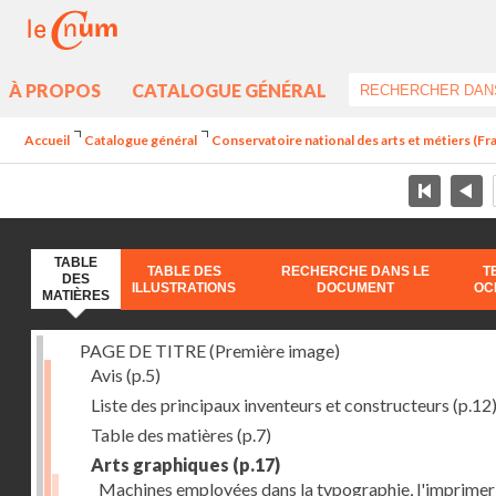
À PROPOS
CATALOGUE GÉNÉRAL
Accueil
Catalogue général
Conservatoire national des arts et métiers (Fran
TABLE
TABLE DES
RECHERCHE DANS LE
T
DES
ILLUSTRATIONS
DOCUMENT
OC
MATIÈRES
PAGE DE TITRE (Première image)
Avis
(p.5)
Liste des principaux inventeurs et constructeurs
(p.12
Table des matières
(p.7)
Arts graphiques
(p.17)
Machines employées dans la typographie, l'imprimeri