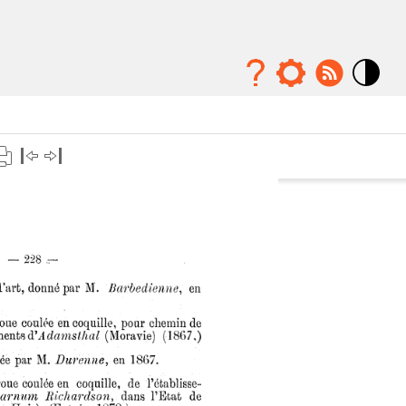
Mode
contraste
élévé