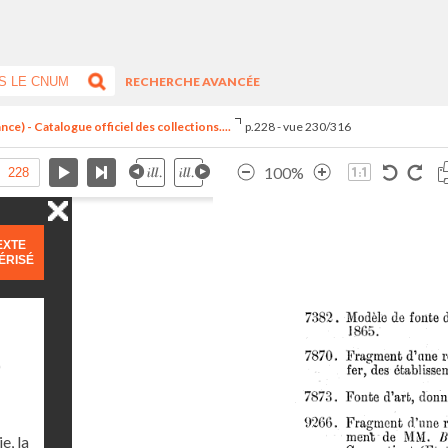
RECHERCHE AVANCÉE
ce) - Catalogue officiel des collections....
p.228 - vue 230/316
100%
EXTE
ÉRISÉ
)
e, la