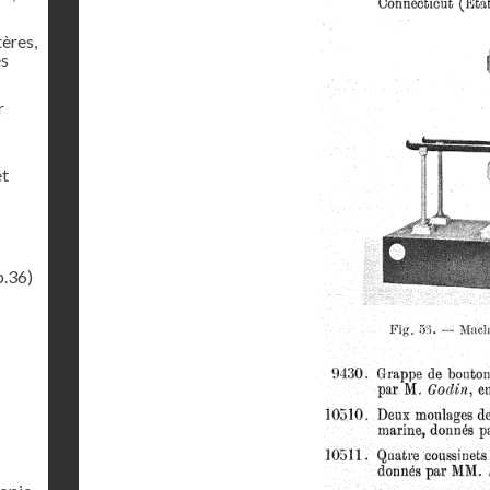
tères,
es
r
et
p.36)