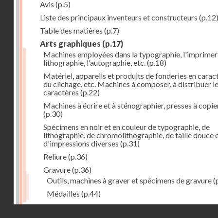
Avis
(p.5)
Liste des principaux inventeurs et constructeurs
(p.12
Table des matières
(p.7)
Arts graphiques
(p.17)
Machines employées dans la typographie, l'imprimeri
lithographie, l'autographie, etc.
(p.18)
Matériel, appareils et produits de fonderies en carac
du clichage, etc. Machines à composer, à distribuer l
caractères
(p.22)
Machines à écrire et à sténographier, presses à copie
(p.30)
Spécimens en noir et en couleur de typographie, de
lithographie, de chromolithographie, de taille douce 
d'impressions diverses
(p.31)
Reliure
(p.36)
Gravure
(p.36)
Outils, machines à graver et spécimens de gravure
(
Médailles
(p.44)
Droits réservés - CNAM
Photographie
(p.48)