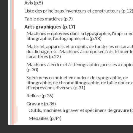
Avis
(p.5)
Liste des principaux inventeurs et constructeurs
(p.12
Table des matières
(p.7)
Arts graphiques
(p.17)
Machines employées dans la typographie, l'imprimeri
lithographie, l'autographie, etc.
(p.18)
Matériel, appareils et produits de fonderies en carac
du clichage, etc. Machines à composer, à distribuer l
caractères
(p.22)
Machines à écrire et à sténographier, presses à copie
(p.30)
Spécimens en noir et en couleur de typographie, de
lithographie, de chromolithographie, de taille douce 
d'impressions diverses
(p.31)
Reliure
(p.36)
Gravure
(p.36)
Outils, machines à graver et spécimens de gravure
(
Médailles
(p.44)
Droits réservés - CNAM
Photographie
(p.48)