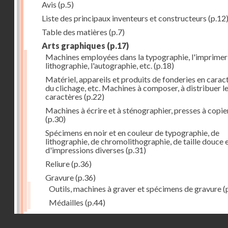
Avis
(p.5)
Liste des principaux inventeurs et constructeurs
(p.12
Table des matières
(p.7)
Arts graphiques
(p.17)
Machines employées dans la typographie, l'imprimeri
lithographie, l'autographie, etc.
(p.18)
Matériel, appareils et produits de fonderies en carac
du clichage, etc. Machines à composer, à distribuer l
caractères
(p.22)
Machines à écrire et à sténographier, presses à copie
(p.30)
Spécimens en noir et en couleur de typographie, de
lithographie, de chromolithographie, de taille douce 
d'impressions diverses
(p.31)
Reliure
(p.36)
Gravure
(p.36)
Outils, machines à graver et spécimens de gravure
(
Médailles
(p.44)
Droits réservés - CNAM
Photographie
(p.48)