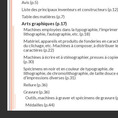
Avis
(p.5)
Liste des principaux inventeurs et constructeurs
(p.12
Table des matières
(p.7)
Arts graphiques
(p.17)
Machines employées dans la typographie, l'imprimeri
lithographie, l'autographie, etc.
(p.18)
Matériel, appareils et produits de fonderies en carac
du clichage, etc. Machines à composer, à distribuer l
caractères
(p.22)
Machines à écrire et à sténographier, presses à copie
(p.30)
Spécimens en noir et en couleur de typographie, de
lithographie, de chromolithographie, de taille douce 
d'impressions diverses
(p.31)
Reliure
(p.36)
Gravure
(p.36)
Outils, machines à graver et spécimens de gravure
(
Médailles
(p.44)
Droits réservés - CNAM
Photographie
(p.48)