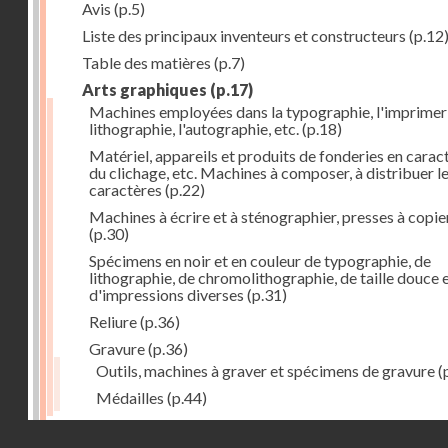
Avis
(p.5)
Liste des principaux inventeurs et constructeurs
(p.12
Table des matières
(p.7)
Arts graphiques
(p.17)
Machines employées dans la typographie, l'imprimeri
lithographie, l'autographie, etc.
(p.18)
Matériel, appareils et produits de fonderies en carac
du clichage, etc. Machines à composer, à distribuer l
caractères
(p.22)
Machines à écrire et à sténographier, presses à copie
(p.30)
Spécimens en noir et en couleur de typographie, de
lithographie, de chromolithographie, de taille douce 
d'impressions diverses
(p.31)
Reliure
(p.36)
Gravure
(p.36)
Outils, machines à graver et spécimens de gravure
(
Médailles
(p.44)
Droits réservés - CNAM
Photographie
(p.48)