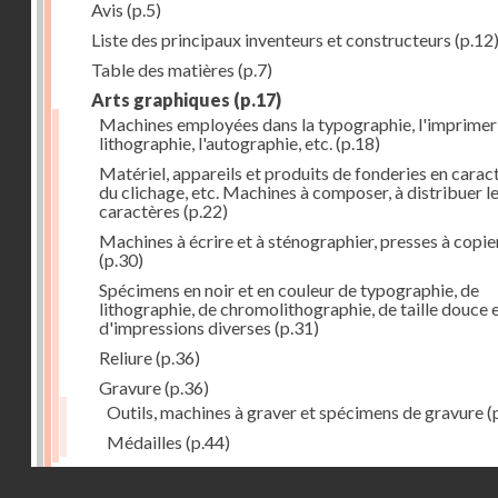
Avis
(p.5)
Liste des principaux inventeurs et constructeurs
(p.12
Table des matières
(p.7)
Arts graphiques
(p.17)
Machines employées dans la typographie, l'imprimeri
lithographie, l'autographie, etc.
(p.18)
Matériel, appareils et produits de fonderies en carac
du clichage, etc. Machines à composer, à distribuer l
caractères
(p.22)
Machines à écrire et à sténographier, presses à copie
(p.30)
Spécimens en noir et en couleur de typographie, de
lithographie, de chromolithographie, de taille douce 
d'impressions diverses
(p.31)
Reliure
(p.36)
Gravure
(p.36)
Outils, machines à graver et spécimens de gravure
(
Médailles
(p.44)
Droits réservés - CNAM
Photographie
(p.48)