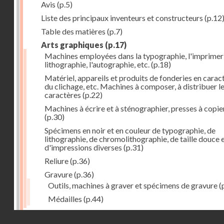
Avis
(p.5)
Liste des principaux inventeurs et constructeurs
(p.12
Table des matières
(p.7)
Arts graphiques
(p.17)
Machines employées dans la typographie, l'imprimeri
lithographie, l'autographie, etc.
(p.18)
Matériel, appareils et produits de fonderies en carac
du clichage, etc. Machines à composer, à distribuer l
caractères
(p.22)
Machines à écrire et à sténographier, presses à copie
(p.30)
Spécimens en noir et en couleur de typographie, de
lithographie, de chromolithographie, de taille douce 
d'impressions diverses
(p.31)
Reliure
(p.36)
Gravure
(p.36)
Outils, machines à graver et spécimens de gravure
(
Médailles
(p.44)
Droits réservés - CNAM
Photographie
(p.48)