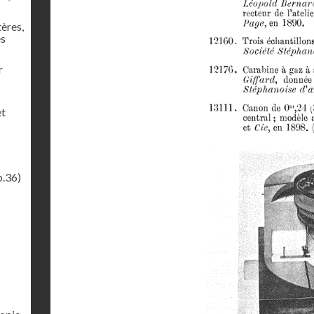
tères,
es
r
et
p.36)