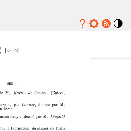
Mode
contraste
élévé