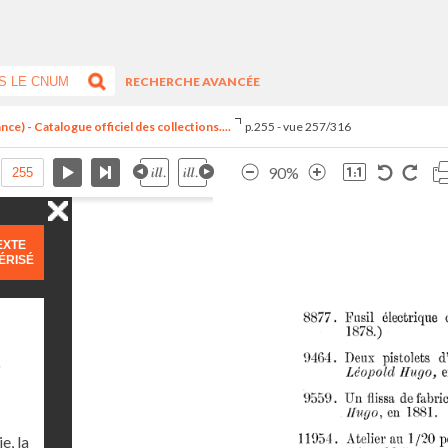
RECHERCHE AVANCÉE
ce) - Catalogue officiel des collections....
p.255 - vue 257/316
90%
EXTE
ÉRISÉ
)
e, la