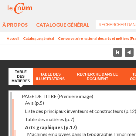
À PROPOS
CATALOGUE GÉNÉRAL
Accueil
Catalogue général
Conservatoire national des arts et métiers (Fran
TABLE
TABLE DES
RECHERCHE DANS LE
T
DES
ILLUSTRATIONS
DOCUMENT
OC
MATIÈRES
PAGE DE TITRE (Première image)
Avis
(p.5)
Liste des principaux inventeurs et constructeurs
(p.12
Table des matières
(p.7)
Arts graphiques
(p.17)
Machines employées dans la typographie, l'imprimeri