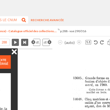
RECHERCHE AVANCÉE
ce) - Catalogue officiel des collections....
p.288 - vue 290/316
(auto)
EXTE
ÉRISÉ
)
e, la