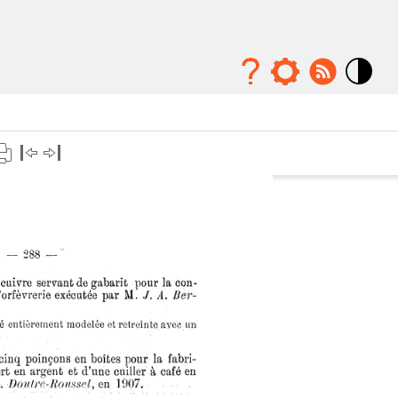
Mode
contraste
élévé