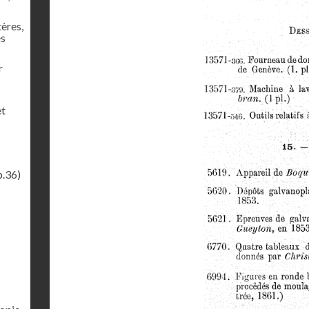
tères,
es
r
et
p.36)