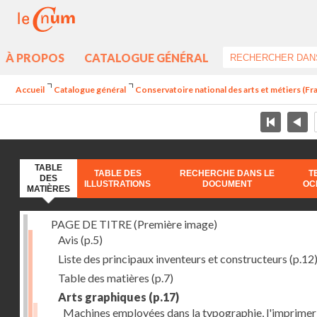
À PROPOS
CATALOGUE GÉNÉRAL
Accueil
Catalogue général
Conservatoire national des arts et métiers (Fran
TABLE
TABLE DES
RECHERCHE DANS LE
T
DES
ILLUSTRATIONS
DOCUMENT
OC
MATIÈRES
PAGE DE TITRE (Première image)
Avis
(p.5)
Liste des principaux inventeurs et constructeurs
(p.12
Table des matières
(p.7)
Arts graphiques
(p.17)
Machines employées dans la typographie, l'imprimeri