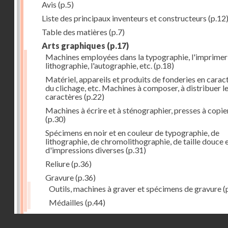
Avis
(p.5)
Liste des principaux inventeurs et constructeurs
(p.12
Table des matières
(p.7)
Arts graphiques
(p.17)
Machines employées dans la typographie, l'imprimeri
lithographie, l'autographie, etc.
(p.18)
Matériel, appareils et produits de fonderies en carac
du clichage, etc. Machines à composer, à distribuer l
caractères
(p.22)
Machines à écrire et à sténographier, presses à copie
(p.30)
Spécimens en noir et en couleur de typographie, de
lithographie, de chromolithographie, de taille douce 
d'impressions diverses
(p.31)
Reliure
(p.36)
Gravure
(p.36)
Outils, machines à graver et spécimens de gravure
(
Médailles
(p.44)
Droits réservés - CNAM
Photographie
(p.48)