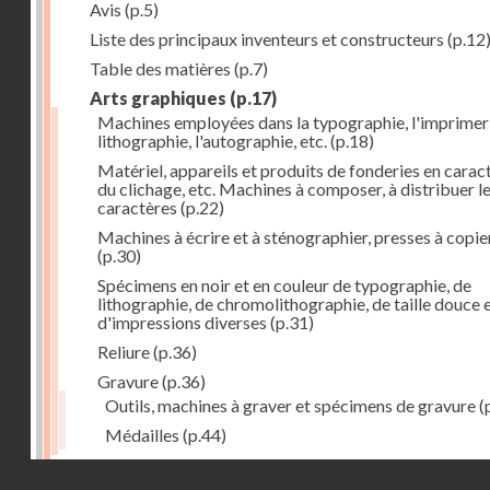
Avis
(p.5)
Liste des principaux inventeurs et constructeurs
(p.12
Table des matières
(p.7)
Arts graphiques
(p.17)
Machines employées dans la typographie, l'imprimeri
lithographie, l'autographie, etc.
(p.18)
Matériel, appareils et produits de fonderies en carac
du clichage, etc. Machines à composer, à distribuer l
caractères
(p.22)
Machines à écrire et à sténographier, presses à copie
(p.30)
Spécimens en noir et en couleur de typographie, de
lithographie, de chromolithographie, de taille douce 
d'impressions diverses
(p.31)
Reliure
(p.36)
Gravure
(p.36)
Outils, machines à graver et spécimens de gravure
(
Médailles
(p.44)
Droits réservés - CNAM
Photographie
(p.48)