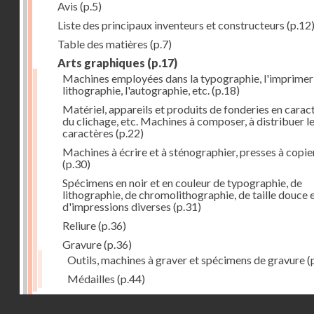
Avis
(p.5)
Liste des principaux inventeurs et constructeurs
(p.12
Table des matières
(p.7)
Arts graphiques
(p.17)
Machines employées dans la typographie, l'imprimeri
lithographie, l'autographie, etc.
(p.18)
Matériel, appareils et produits de fonderies en carac
du clichage, etc. Machines à composer, à distribuer l
caractères
(p.22)
Machines à écrire et à sténographier, presses à copie
(p.30)
Spécimens en noir et en couleur de typographie, de
lithographie, de chromolithographie, de taille douce 
d'impressions diverses
(p.31)
Reliure
(p.36)
Gravure
(p.36)
Outils, machines à graver et spécimens de gravure
(
Médailles
(p.44)
Droits réservés - CNAM
Photographie
(p.48)