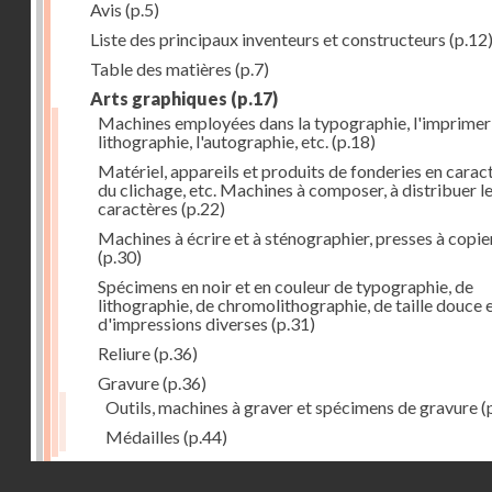
Avis
(p.5)
Liste des principaux inventeurs et constructeurs
(p.12
Table des matières
(p.7)
Arts graphiques
(p.17)
Machines employées dans la typographie, l'imprimeri
lithographie, l'autographie, etc.
(p.18)
Matériel, appareils et produits de fonderies en carac
du clichage, etc. Machines à composer, à distribuer l
caractères
(p.22)
Machines à écrire et à sténographier, presses à copie
(p.30)
Spécimens en noir et en couleur de typographie, de
lithographie, de chromolithographie, de taille douce 
d'impressions diverses
(p.31)
Reliure
(p.36)
Gravure
(p.36)
Outils, machines à graver et spécimens de gravure
(
Médailles
(p.44)
Droits réservés - CNAM
Photographie
(p.48)