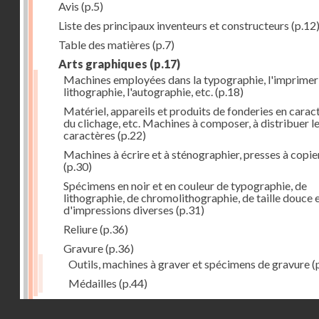
Avis
(p.5)
Liste des principaux inventeurs et constructeurs
(p.12
Table des matières
(p.7)
Arts graphiques
(p.17)
Machines employées dans la typographie, l'imprimeri
lithographie, l'autographie, etc.
(p.18)
Matériel, appareils et produits de fonderies en carac
du clichage, etc. Machines à composer, à distribuer l
caractères
(p.22)
Machines à écrire et à sténographier, presses à copie
(p.30)
Spécimens en noir et en couleur de typographie, de
lithographie, de chromolithographie, de taille douce 
d'impressions diverses
(p.31)
Reliure
(p.36)
Gravure
(p.36)
Outils, machines à graver et spécimens de gravure
(
Médailles
(p.44)
Droits réservés - CNAM
Photographie
(p.48)