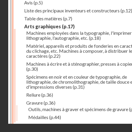
Avis
(p.5)
Liste des principaux inventeurs et constructeurs
(p.12
Table des matières
(p.7)
Arts graphiques
(p.17)
Machines employées dans la typographie, l'imprimeri
lithographie, l'autographie, etc.
(p.18)
Matériel, appareils et produits de fonderies en carac
du clichage, etc. Machines à composer, à distribuer l
caractères
(p.22)
Machines à écrire et à sténographier, presses à copie
(p.30)
Spécimens en noir et en couleur de typographie, de
lithographie, de chromolithographie, de taille douce 
d'impressions diverses
(p.31)
Reliure
(p.36)
Gravure
(p.36)
Outils, machines à graver et spécimens de gravure
(
Médailles
(p.44)
Droits réservés - CNAM
Photographie
(p.48)