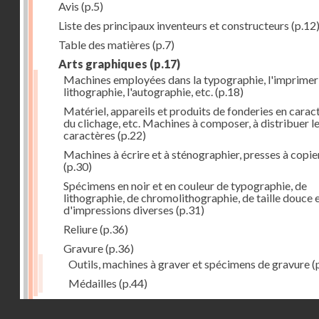
Avis
(p.5)
Liste des principaux inventeurs et constructeurs
(p.12
Table des matières
(p.7)
Arts graphiques
(p.17)
Machines employées dans la typographie, l'imprimeri
lithographie, l'autographie, etc.
(p.18)
Matériel, appareils et produits de fonderies en carac
du clichage, etc. Machines à composer, à distribuer l
caractères
(p.22)
Machines à écrire et à sténographier, presses à copie
(p.30)
Spécimens en noir et en couleur de typographie, de
lithographie, de chromolithographie, de taille douce 
d'impressions diverses
(p.31)
Reliure
(p.36)
Gravure
(p.36)
Outils, machines à graver et spécimens de gravure
(
Médailles
(p.44)
Droits réservés - CNAM
Photographie
(p.48)