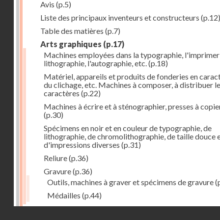
Avis
(p.5)
Liste des principaux inventeurs et constructeurs
(p.12
Table des matières
(p.7)
Arts graphiques
(p.17)
Machines employées dans la typographie, l'imprimeri
lithographie, l'autographie, etc.
(p.18)
Matériel, appareils et produits de fonderies en carac
du clichage, etc. Machines à composer, à distribuer l
caractères
(p.22)
Machines à écrire et à sténographier, presses à copie
(p.30)
Spécimens en noir et en couleur de typographie, de
lithographie, de chromolithographie, de taille douce 
d'impressions diverses
(p.31)
Reliure
(p.36)
Gravure
(p.36)
Outils, machines à graver et spécimens de gravure
(
Médailles
(p.44)
Droits réservés - CNAM
Photographie
(p.48)