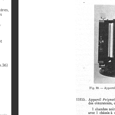
tères,
es
r
et
p.36)