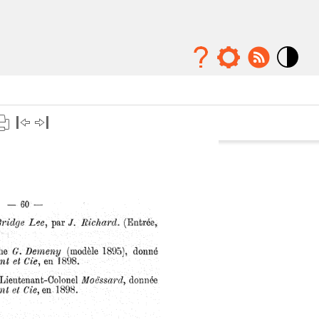
Mode
contraste
élévé