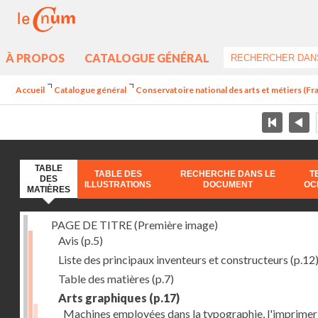
À PROPOS
CATALOGUE GÉNÉRAL
Accueil
Catalogue général
Conservatoire national des arts et métiers (Fran
TABLE
TABLE DES
RECHERCHE DANS LE
T
DES
ILLUSTRATIONS
DOCUMENT
OC
MATIÈRES
PAGE DE TITRE (Première image)
Avis
(p.5)
Liste des principaux inventeurs et constructeurs
(p.12
Table des matières
(p.7)
Arts graphiques
(p.17)
Machines employées dans la typographie, l'imprimeri