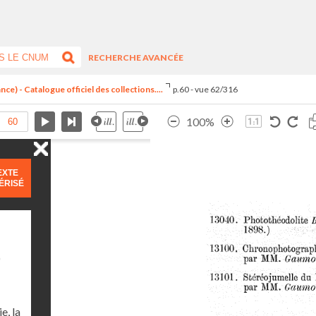
RECHERCHE AVANCÉE
ce) - Catalogue officiel des collections....
p.60 - vue 62/316
100%
EXTE
ÉRISÉ
)
e, la