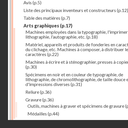
Avis
(p.5)
Liste des principaux inventeurs et constructeurs
(p.12
Table des matières
(p.7)
Arts graphiques
(p.17)
Machines employées dans la typographie, l'imprimeri
lithographie, l'autographie, etc.
(p.18)
Matériel, appareils et produits de fonderies en carac
du clichage, etc. Machines à composer, à distribuer l
caractères
(p.22)
Machines à écrire et à sténographier, presses à copie
(p.30)
Spécimens en noir et en couleur de typographie, de
lithographie, de chromolithographie, de taille douce 
d'impressions diverses
(p.31)
Reliure
(p.36)
Gravure
(p.36)
Outils, machines à graver et spécimens de gravure
(
Médailles
(p.44)
Droits réservés - CNAM
Photographie
(p.48)