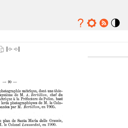
Mode
contraste
élévé