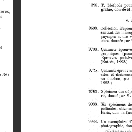
tères,
es
r
et
p.36)