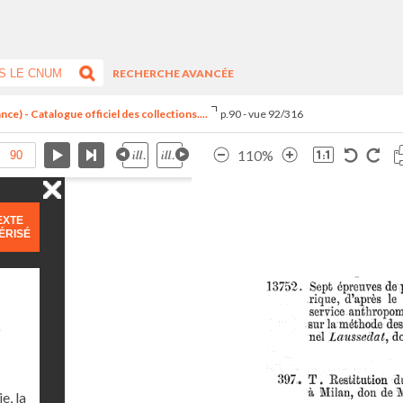
RECHERCHE AVANCÉE
ce) - Catalogue officiel des collections....
p.90 - vue 92/316
110%
EXTE
ÉRISÉ
)
e, la