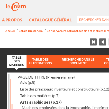
À PROPOS
CATALOGUE GÉNÉRAL
Accueil
Catalogue général
Conservatoire national des arts et métiers (Fran
TABLE
TABLE DES
RECHERCHE DANS LE
T
DES
ILLUSTRATIONS
DOCUMENT
OC
MATIÈRES
PAGE DE TITRE (Première image)
Avis
(p.5)
Liste des principaux inventeurs et constructeurs
(p.12
Table des matières
(p.7)
Arts graphiques
(p.17)
Machines employées dans la typographie, l'imprimeri