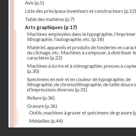
Avis
(p.5)
Liste des principaux inventeurs et constructeurs
(p.12
Table des matières
(p.7)
Arts graphiques
(p.17)
Machines employées dans la typographie, l'imprimeri
lithographie, l'autographie, etc.
(p.18)
Matériel, appareils et produits de fonderies en carac
du clichage, etc. Machines à composer, à distribuer l
caractères
(p.22)
Machines à écrire et à sténographier, presses à copie
(p.30)
Spécimens en noir et en couleur de typographie, de
lithographie, de chromolithographie, de taille douce 
d'impressions diverses
(p.31)
Reliure
(p.36)
Gravure
(p.36)
Outils, machines à graver et spécimens de gravure
(
Médailles
(p.44)
Droits réservés - CNAM
Photographie
(p.48)