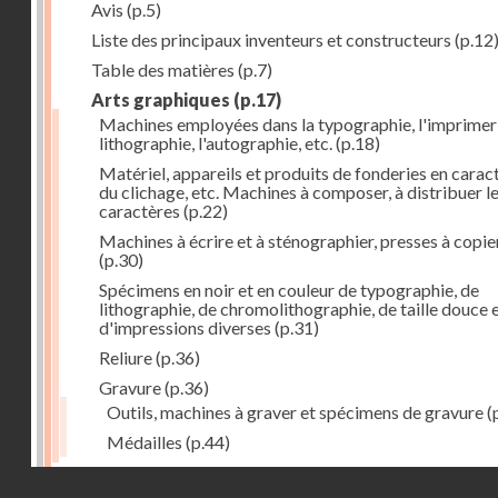
Avis
(p.5)
Liste des principaux inventeurs et constructeurs
(p.12
Table des matières
(p.7)
Arts graphiques
(p.17)
Machines employées dans la typographie, l'imprimeri
lithographie, l'autographie, etc.
(p.18)
Matériel, appareils et produits de fonderies en carac
du clichage, etc. Machines à composer, à distribuer l
caractères
(p.22)
Machines à écrire et à sténographier, presses à copie
(p.30)
Spécimens en noir et en couleur de typographie, de
lithographie, de chromolithographie, de taille douce 
d'impressions diverses
(p.31)
Reliure
(p.36)
Gravure
(p.36)
Outils, machines à graver et spécimens de gravure
(
Médailles
(p.44)
Droits réservés - CNAM
Photographie
(p.48)