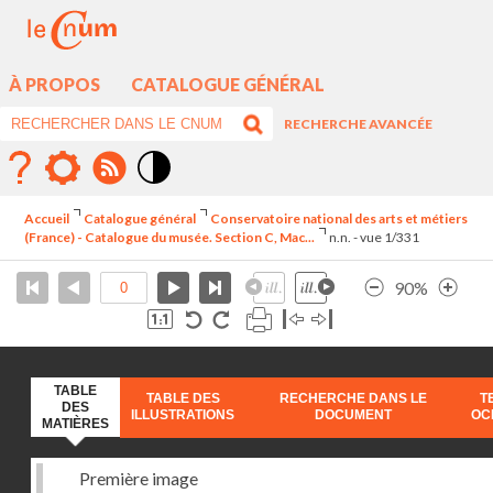
À PROPOS
CATALOGUE GÉNÉRAL
RECHERCHE AVANCÉE
Mode
contraste
Accueil
Catalogue général
Conservatoire national des arts et métiers
élévé
(France) - Catalogue du musée. Section C, Mac...
n.n. - vue 1/331
90%
TABLE
TABLE DES
RECHERCHE DANS LE
T
DES
ILLUSTRATIONS
DOCUMENT
OC
MATIÈRES
Première image