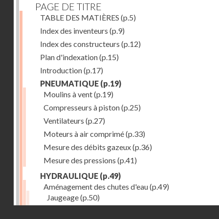
PAGE DE TITRE
TABLE DES MATIÈRES
(p.5)
Index des inventeurs
(p.9)
Index des constructeurs
(p.12)
Plan d'indexation
(p.15)
Introduction
(p.17)
PNEUMATIQUE
(p.19)
Moulins à vent
(p.19)
Compresseurs à piston
(p.25)
Ventilateurs
(p.27)
Moteurs à air comprimé
(p.33)
Mesure des débits gazeux
(p.36)
Mesure des pressions
(p.41)
HYDRAULIQUE
(p.49)
Aménagement des chutes d'eau
(p.49)
Jaugeage
(p.50)
Barrages, canaux d'amenée, chambres de mise en c
Droits réservés - CNAM
(p.54)